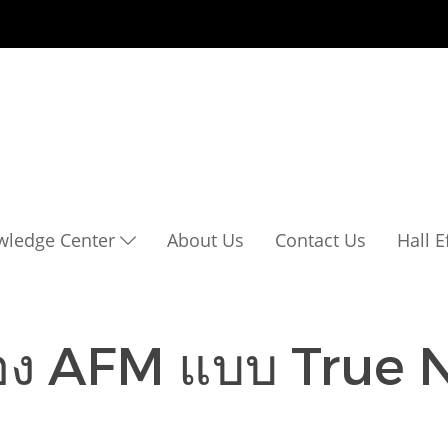
wledge Center
About Us
Contact Us
Hall 
ง AFM แบบ True 