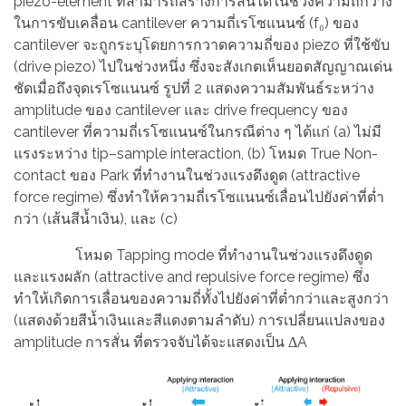
piezo-element ที่สามารถสร้างการสั่นได้ในช่วงความถี่กว้าง
ในการขับเคลื่อน cantilever ความถี่เรโซแนนซ์ (f₀) ของ
cantilever จะถูกระบุโดยการกวาดความถี่ของ piezo ที่ใช้ขับ
(drive piezo) ไปในช่วงหนึ่ง ซึ่งจะสังเกตเห็นยอดสัญญาณเด่น
ชัดเมื่อถึงจุดเรโซแนนซ์ รูปที่ 2 แสดงความสัมพันธ์ระหว่าง
amplitude ของ cantilever และ drive frequency ของ
cantilever ที่ความถี่เรโซแนนซ์ในกรณีต่าง ๆ ได้แก่ (a) ไม่มี
แรงระหว่าง tip–sample interaction, (b) โหมด True Non-
contact ของ Park ที่ทำงานในช่วงแรงดึงดูด (attractive
force regime) ซึ่งทำให้ความถี่เรโซแนนซ์เลื่อนไปยังค่าที่ต่ำ
กว่า (เส้นสีน้ำเงิน), และ (c)
โหมด Tapping mode ที่ทำงานในช่วงแรงดึงดูด
และแรงผลัก (attractive and repulsive force regime) ซึ่ง
ทำให้เกิดการเลื่อนของความถี่ทั้งไปยังค่าที่ต่ำกว่าและสูงกว่า
(แสดงด้วยสีน้ำเงินและสีแดงตามลำดับ) การเปลี่ยนแปลงของ
amplitude การสั่น ที่ตรวจจับได้จะแสดงเป็น ΔA