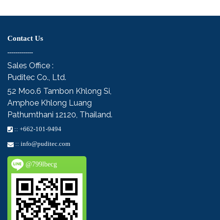
Contact Us
-------------
Sales Office :
Puditec Co., Ltd.
52 Moo.6
Tambon Khlong Si,
Amphoe Khlong Luang
Pathumthani 12120, Thailand.
::
+662-101-9494
::
info@puditec.com
@799lbecg