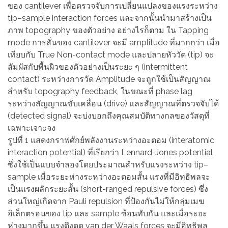
ของ cantilever เพื่อตรวจจับการเปลี่ยนแปลงของแรงระหว่าง
tip–sample interaction forces และจากนั้นนำมาสร้างเป็น
ภาพ topography ของตัวอย่าง อย่างไรก็ตาม ใน Tapping
mode การสั่นของ cantilever จะมี amplitude ที่มากกว่า เมื่อ
เทียบกับ True Non-contact mode และปลายหัววัด (tip) จะ
สัมผัสกับพื้นผิวของตัวอย่างเป็นระยะ ๆ (intermittent
contact) ระหว่างการวัด Amplitude จะถูกใช้เป็นสัญญาณ
สำหรับ topography feedback, ในขณะที่ phase lag
ระหว่างสัญญาณขับเคลื่อน (drive) และสัญญาณที่ตรวจจับได้
(detected signal) จะบ่งบอกถึงคุณสมบัติทางกลของวัสดุที่
เฉพาะเจาะจง
รูปที่ 1 แสดงกราฟศักย์พลังงานระหว่างอะตอม (interatomic
interaction potential) ที่เรียกว่า Lennard-Jones potential
ซึ่งใช้เป็นแบบจำลองโดยประมาณสำหรับแรงระหว่าง tip–
sample เมื่อระยะห่างระหว่างอะตอมสั้น แรงที่มีอิทธิพลจะ
เป็นแรงผลักระยะสั้น (short-ranged repulsive forces) ซึ่ง
ส่วนใหญ่เกิดจาก Pauli repulsion ที่ป้องกันไม่ให้กลุ่มเมฆ
อิเล็กตรอนของ tip และ sample ซ้อนทับกัน และเมื่อระยะ
ห่างมากขึ้น แรงดึงดูด van der Waals forces จะมีอิทธิพล