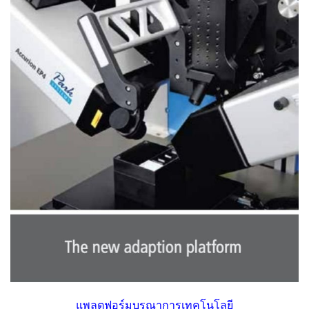
แพลตฟอร์มบูรณาการเทคโนโลยี