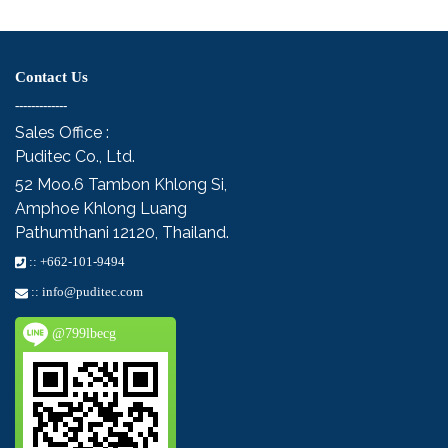
Contact Us
-------------
Sales Office :
Puditec Co., Ltd.
52 Moo.6
Tambon Khlong Si,
Amphoe Khlong Luang
Pathumthani 12120, Thailand.
::
+662-101-9494
::
info@puditec.com
@799lbecg