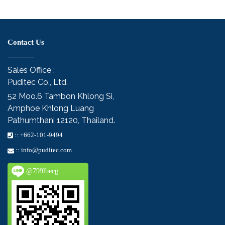
Contact Us
-------------
Sales Office :
Puditec Co., Ltd.
52 Moo.6
Tambon Khlong Si,
Amphoe Khlong Luang
Pathumthani 12120, Thailand.
::
+662-101-9494
::
info@puditec.com
@799lbecg